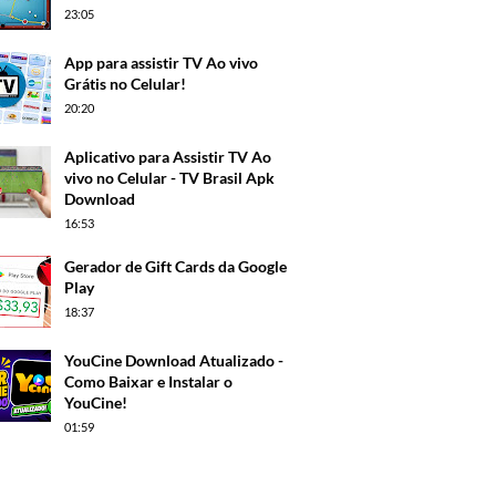
23:05
App para assistir TV Ao vivo
Grátis no Celular!
20:20
Aplicativo para Assistir TV Ao
vivo no Celular - TV Brasil Apk
Download
16:53
Gerador de Gift Cards da Google
Play
18:37
YouCine Download Atualizado -
Como Baixar e Instalar o
YouCine!
01:59