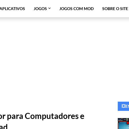
APLICATIVOS
JOGOS
JOGOS COM MOD
SOBRE O SITE
💥E
or para Computadores e
ad