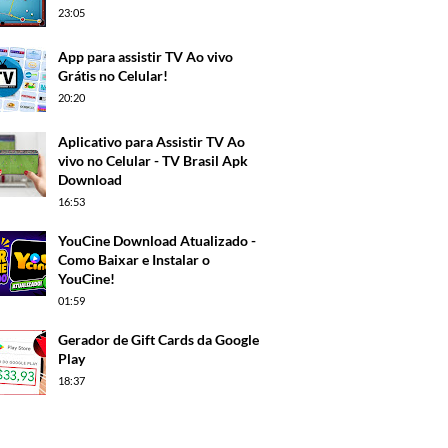
23:05
App para assistir TV Ao vivo
Grátis no Celular!
20:20
Aplicativo para Assistir TV Ao
vivo no Celular - TV Brasil Apk
Download
16:53
YouCine Download Atualizado -
Como Baixar e Instalar o
YouCine!
01:59
Gerador de Gift Cards da Google
Play
18:37